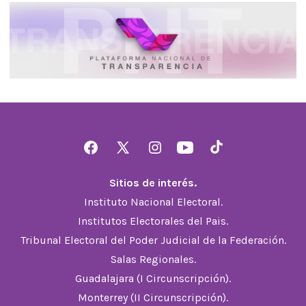
Abrir
Abrir
Abrir
Abrir
Abrir
Facebook
X
Instagram
YouTube
TikTok
Sitios de interés.
en
en
en
en
en
Instituto Nacional Electoral.
una
una
una
una
una
Institutos Electorales del Pais.
nueva
nueva
nueva
nueva
nueva
Tribunal Electoral del Poder Judicial de la Federación.
pestaña
pestaña
pestaña
pestaña
pestaña
Salas Regionales.
Guadalajara (I Circunscripción).
Monterrey (II Circunscripción).