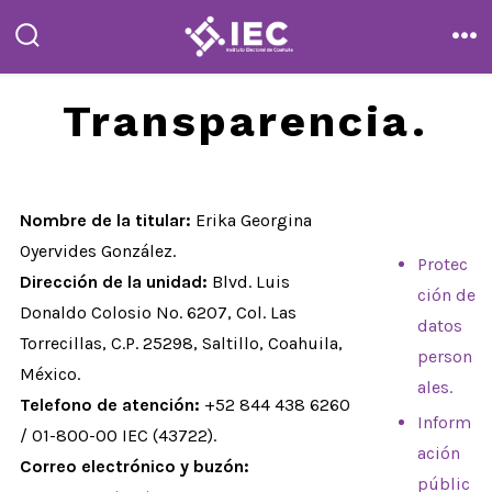
Saltar
al
alternar
me
la
contenido
búsqueda
Transparencia.
Nombre de la titular:
Erika Georgina
Oyervides González.
Protec
Dirección de la unidad:
Blvd. Luis
ción de
Donaldo Colosio No. 6207, Col. Las
datos
Torrecillas, C.P. 25298, Saltillo, Coahuila,
person
México.
ales.
Telefono de atención:
+52 844 438 6260
Inform
/ 01-800-00 IEC (43722).
ación
Correo electrónico y buzón:
públic