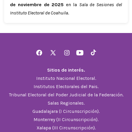
de noviembre de 2025
en la
Sala de Sesiones del
Instituto Electoral de Coahuila
.
Abrir
Abrir
Abrir
Abrir
Abrir
Facebook
X
Instagram
YouTube
TikTok
Sitios de interés.
en
en
en
en
en
Instituto Nacional Electoral.
una
una
una
una
una
Institutos Electorales del Pais.
nueva
nueva
nueva
nueva
nueva
Tribunal Electoral del Poder Judicial de la Federación.
pestaña
pestaña
pestaña
pestaña
pestaña
Salas Regionales.
Guadalajara (I Circunscripción).
Monterrey (II Circunscripción).
Xalapa (III Circunscripción).