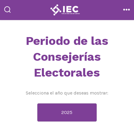
Saltar
al
alternar
me
la
contenido
búsqueda
Periodo de las
Consejerías
Electorales
Selecciona el año que deseas mostrar: