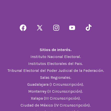
Abrir
Abrir
Abrir
Abrir
Abrir
Facebook
X
Instagram
YouTube
TikTok
en
en
en
en
en
Sitios de interés.
una
una
una
una
una
Instituto Nacional Electoral.
nueva
nueva
nueva
nueva
nueva
Institutos Electorales del Pais.
pestaña
pestaña
pestaña
pestaña
pestaña
Tribunal Electoral del Poder Judicial de la Federación.
Salas Regionales.
Guadalajara (I Circunscripción).
Monterrey (II Circunscripción).
Xalapa (III Circunscripción).
Ciudad de México (IV Circunscripción).