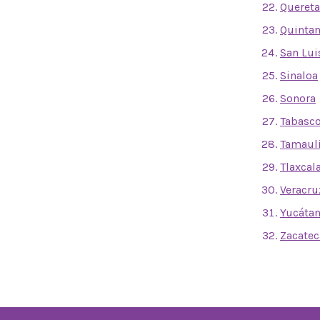
Quereta
Quinta
San Lui
Sinaloa
Sonora
Tabasc
Tamaul
Tlaxcal
Veracru
Yucáta
Zacatec