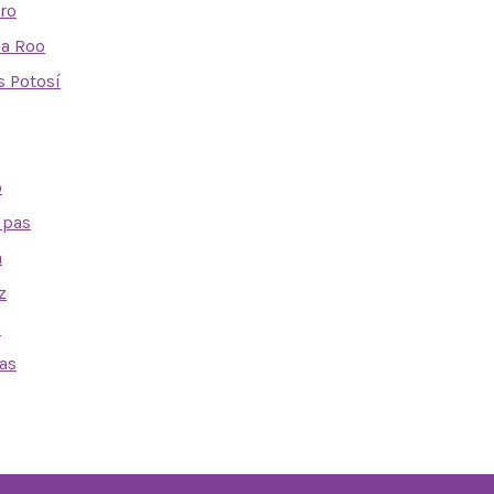
ro
na Roo
s Potosí
o
ipas
a
z
n
as