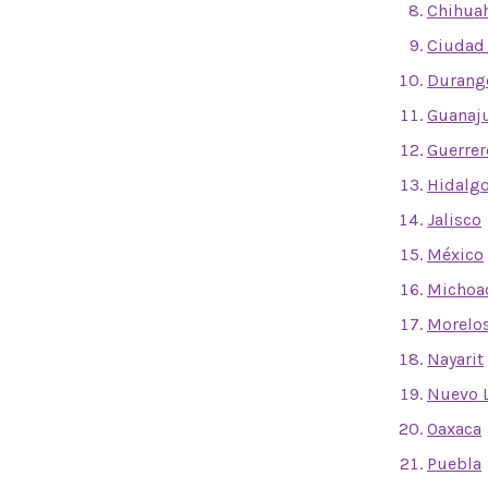
Chihua
Ciudad
Durang
Guanaj
Guerrer
Hidalg
Jalisco
México
Michoa
Morelo
Nayarit
Nuevo 
Oaxaca
Puebla