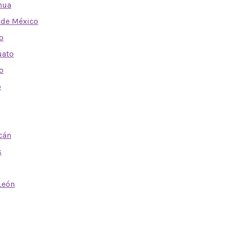
hua
 de México
o
uato
o
o
cán
s
León