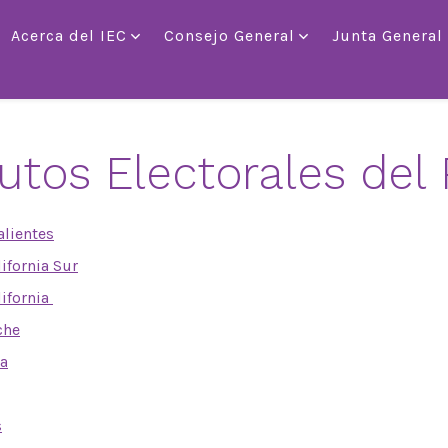
Acerca del IEC
Consejo General
Junta General
tutos Electorales del 
lientes
lifornia Sur
lifornia
che
a
s