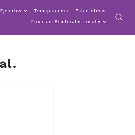
 Ejecutiva
Transparencia
Estadísticas
Procesos Electorales Locales
altern
la
búsqu
al.