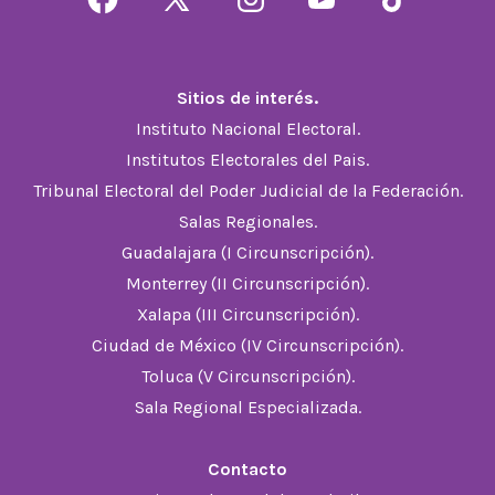
Abrir
Abrir
Abrir
Abrir
Abrir
Facebook
X
Instagram
YouTube
TikTok
en
en
en
en
en
Sitios de interés.
una
una
una
una
una
Instituto Nacional Electoral.
nueva
nueva
nueva
nueva
nueva
Institutos Electorales del Pais.
pestaña
pestaña
pestaña
pestaña
pestaña
Tribunal Electoral del Poder Judicial de la Federación.
Salas Regionales.
Guadalajara (I Circunscripción).
Monterrey (II Circunscripción).
Xalapa (III Circunscripción).
Ciudad de México (IV Circunscripción).
Toluca (V Circunscripción).
Sala Regional Especializada.
Contacto