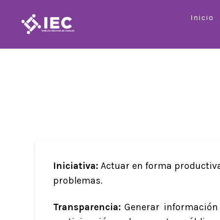
Saltar
Inicio
al
contenido
Iniciativa:
Actuar en forma productiva
problemas.
Transparencia:
Generar información p