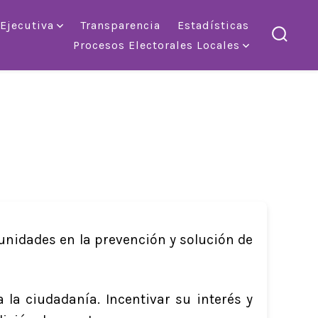
 Ejecutiva
Transparencia
Estadísticas
Procesos Electorales Locales
altern
la
búsqu
unidades en la prevención y solución de
 la ciudadanía. Incentivar su interés y