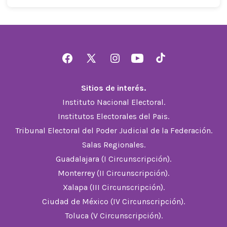
Abrir
Abrir
Abrir
Abrir
Abrir
Facebook
X
Instagram
YouTube
TikTok
Sitios de interés.
en
en
en
en
en
Instituto Nacional Electoral.
una
una
una
una
una
Institutos Electorales del Pais.
nueva
nueva
nueva
nueva
nueva
Tribunal Electoral del Poder Judicial de la Federación.
pestaña
pestaña
pestaña
pestaña
pestaña
Salas Regionales.
Guadalajara (I Circunscripción).
Monterrey (II Circunscripción).
Xalapa (III Circunscripción).
Ciudad de México (IV Circunscripción).
Toluca (V Circunscripción).