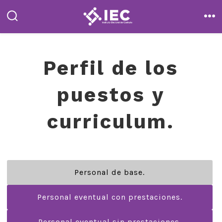
Saltar
al
Alternar
Me
la
contenido
búsqueda
Perfil de los
puestos y
curriculum.
Personal de base.
Personal eventual con prestaciones.
Personal eventual sin prestaciones.