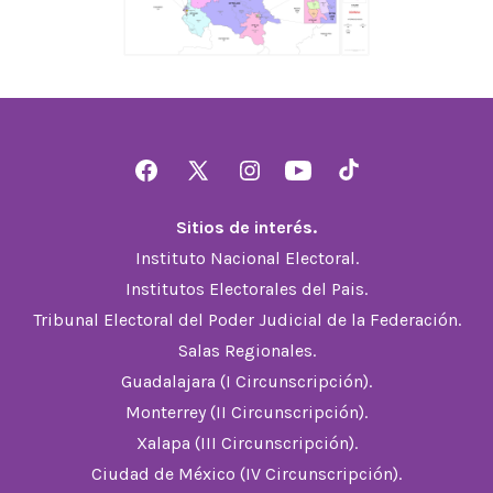
Abrir
Abrir
Abrir
Abrir
Abrir
Facebook
X
Instagram
YouTube
TikTok
Sitios de interés.
en
en
en
en
en
Instituto Nacional Electoral.
una
una
una
una
una
Institutos Electorales del Pais.
nueva
nueva
nueva
nueva
nueva
Tribunal Electoral del Poder Judicial de la Federación.
pestaña
pestaña
pestaña
pestaña
pestaña
Salas Regionales.
Guadalajara (I Circunscripción).
Monterrey (II Circunscripción).
Xalapa (III Circunscripción).
Ciudad de México (IV Circunscripción).