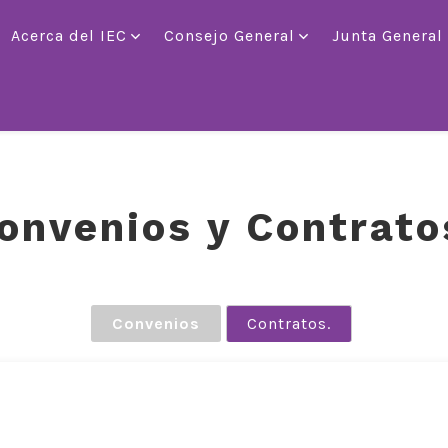
Acerca del IEC
Consejo General
Junta General
onvenios y Contrato
Convenios
Contratos.