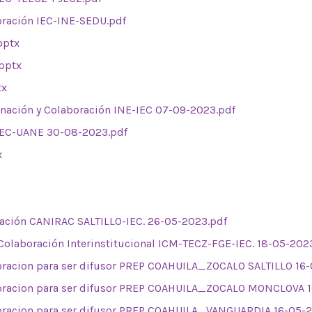
oración IEC-INE-SEDU.pdf
pptx
pptx
tx
nación y Colaboración INE-IEC 07-09-2023.pdf
IEC-UANE 30-08-2023.pdf
x
ación CANIRAC SALTILLO-IEC. 26-05-2023.pdf
Colaboración Interinstitucional ICM-TECZ-FGE-IEC. 18-05-202
oracion para ser difusor PREP COAHUILA_ZOCALO SALTILLO 16
oracion para ser difusor PREP COAHUILA_ZOCALO MONCLOVA 1
oracion para ser difusor PREP COAHUILA_VANGUARDIA 16-05-