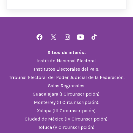
Abrir
Abrir
Abrir
Abrir
Abrir
Facebook
X
Instagram
YouTube
TikTok
Sitios de interés.
en
en
en
en
en
Instituto Nacional Electoral.
una
una
una
una
una
Institutos Electorales del Pais.
nueva
nueva
nueva
nueva
nueva
Tribunal Electoral del Poder Judicial de la Federación.
pestaña
pestaña
pestaña
pestaña
pestaña
Salas Regionales.
Guadalajara (I Circunscripción).
Monterrey (II Circunscripción).
Xalapa (III Circunscripción).
Ciudad de México (IV Circunscripción).
Toluca (V Circunscripción).