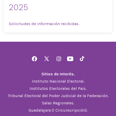
2025
Solicitudes de información recibidas.
Abrir
Abrir
Abrir
Abrir
Abrir
Facebook
X
Instagram
YouTube
TikTok
Sitios de interés.
en
en
en
en
en
Instituto Nacional Electoral.
una
una
una
una
una
Institutos Electorales del Pais.
nueva
nueva
nueva
nueva
nueva
Tribunal Electoral del Poder Judicial de la Federación.
pestaña
pestaña
pestaña
pestaña
pestaña
Salas Regionales.
Guadalajara (I Circunscripción).