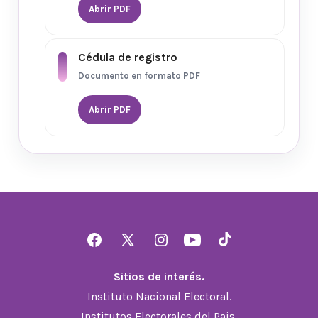
Abrir PDF
Cédula de registro
Documento en formato PDF
Abrir PDF
Abrir
Abrir
Abrir
Abrir
Abrir
Facebook
X
Instagram
YouTube
TikTok
Sitios de interés.
en
en
en
en
en
Instituto Nacional Electoral.
una
una
una
una
una
Institutos Electorales del Pais.