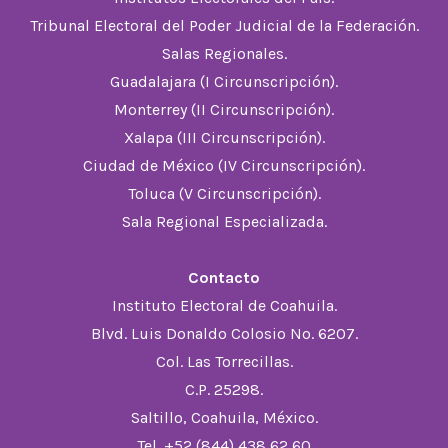
nueva
nueva
nueva
nueva
nueva
Tribunal Electoral del Poder Judicial de la Federación.
pestaña
pestaña
pestaña
pestaña
pestaña
Salas Regionales.
Guadalajara (I Circunscripción).
Monterrey (II Circunscripción).
Xalapa (III Circunscripción).
Ciudad de México (IV Circunscripción).
Toluca (V Circunscripción).
Sala Regional Especializada.
Contacto
Instituto Electoral de Coahuila.
Blvd. Luis Donaldo Colosio No. 6207.
Col. Las Torrecillas.
C.P. 25298.
Saltillo, Coahuila, México.
Tel. +52 (844) 438 62 60