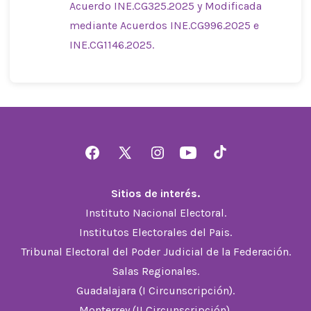
Acuerdo INE.CG325.2025 y Modificada
mediante Acuerdos INE.CG996.2025 e
INE.CG1146.2025.
Abrir
Abrir
Abrir
Abrir
Abrir
Facebook
X
Instagram
YouTube
TikTok
Sitios de interés.
en
en
en
en
en
Instituto Nacional Electoral.
una
una
una
una
una
Institutos Electorales del Pais.
nueva
nueva
nueva
nueva
nueva
Tribunal Electoral del Poder Judicial de la Federación.
pestaña
pestaña
pestaña
pestaña
pestaña
Salas Regionales.
Guadalajara (I Circunscripción).
Monterrey (II Circunscripción).