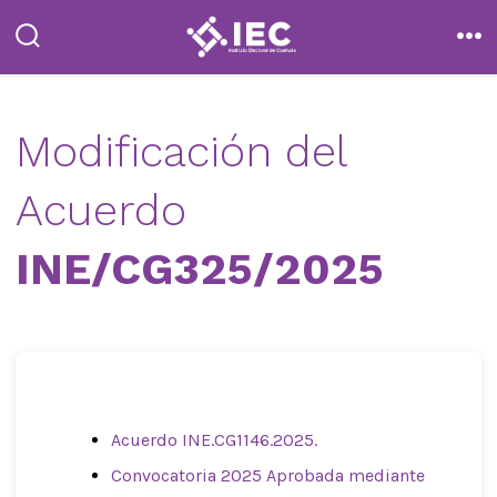
Saltar
al
alternar
me
la
contenido
búsqueda
Modificación del
Acuerdo
INE/CG325/2025
Acuerdo INE.CG1146.2025.
Convocatoria 2025 Aprobada mediante