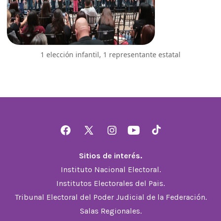
1 elección infantil, 1 representante estatal
Abrir
Abrir
Abrir
Abrir
Abrir
Facebook
X
Instagram
YouTube
TikTok
Sitios de interés.
en
en
en
en
en
Instituto Nacional Electoral.
una
una
una
una
una
Institutos Electorales del Pais.
nueva
nueva
nueva
nueva
nueva
Tribunal Electoral del Poder Judicial de la Federación.
pestaña
pestaña
pestaña
pestaña
pestaña
Salas Regionales.