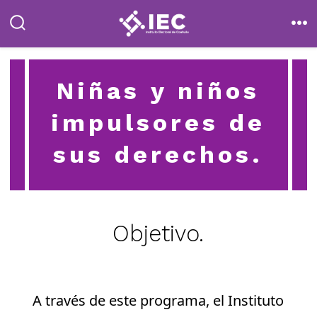
Saltar
al
alternar
me
la
contenido
búsqueda
Niñas y niños
impulsores de
sus derechos.
Objetivo.
A través de este programa, el Instituto