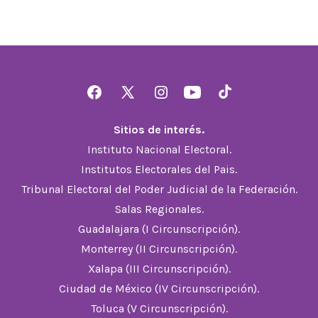
Abrir
Abrir
Abrir
Abrir
Abrir
Facebook
X
Instagram
YouTube
TikTok
Sitios de interés.
en
en
en
en
en
Instituto Nacional Electoral.
una
una
una
una
una
Institutos Electorales del Pais.
nueva
nueva
nueva
nueva
nueva
Tribunal Electoral del Poder Judicial de la Federación.
pestaña
pestaña
pestaña
pestaña
pestaña
Salas Regionales.
Guadalajara (I Circunscripción).
Monterrey (II Circunscripción).
Xalapa (III Circunscripción).
Ciudad de México (IV Circunscripción).
Toluca (V Circunscripción).