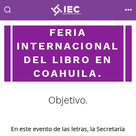
Saltar
al
alternar
me
la
contenido
búsqueda
FERIA
INTERNACIONAL
DEL LIBRO EN
COAHUILA.
Objetivo.
En este evento de las letras, la Secretaría