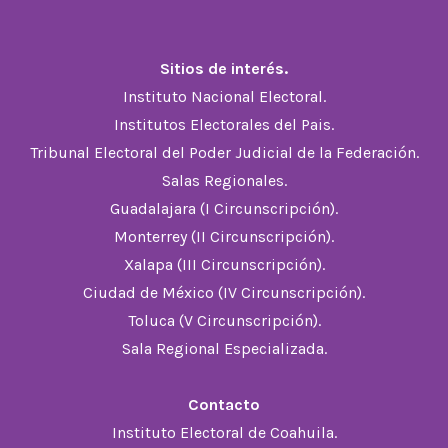
Facebook
X
Instagram
YouTube
TikTok
en
en
en
en
en
Sitios de interés.
una
una
una
una
una
Instituto Nacional Electoral.
nueva
nueva
nueva
nueva
nueva
Institutos Electorales del Pais.
pestaña
pestaña
pestaña
pestaña
pestaña
Tribunal Electoral del Poder Judicial de la Federación.
Salas Regionales.
Guadalajara (I Circunscripción).
Monterrey (II Circunscripción).
Xalapa (III Circunscripción).
Ciudad de México (IV Circunscripción).
Toluca (V Circunscripción).
Sala Regional Especializada.
Contacto
Instituto Electoral de Coahuila.