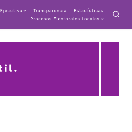
 Ejecutiva
Transparencia
Estadísticas
Procesos Electorales Locales
altern
la
búsqu
il.