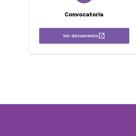
Convocatoria
open_in_new
Ver documento