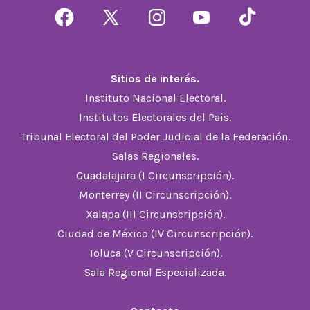
Abrir
Abrir
Abrir
Abrir
Abrir
Facebook
X
Instagram
YouTube
TikTok
en
en
en
en
en
Sitios de interés.
una
una
una
una
una
Instituto Nacional Electoral.
nueva
nueva
nueva
nueva
nueva
Institutos Electorales del Pais.
pestaña
pestaña
pestaña
pestaña
pestaña
Tribunal Electoral del Poder Judicial de la Federación.
Salas Regionales.
Guadalajara (I Circunscripción).
Monterrey (II Circunscripción).
Xalapa (III Circunscripción).
Ciudad de México (IV Circunscripción).
Toluca (V Circunscripción).
Sala Regional Especializada.