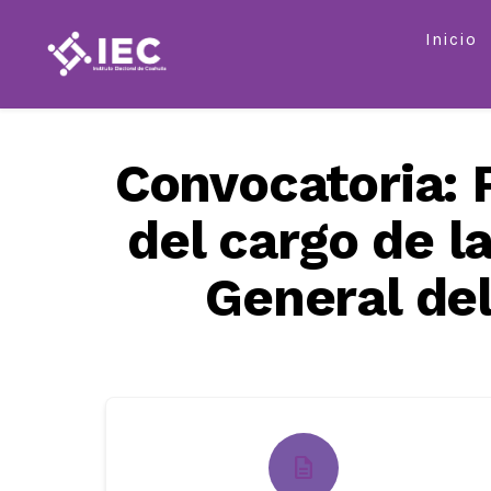
Saltar
Inicio
al
contenido
Convocatoria: 
del cargo de l
General del
description