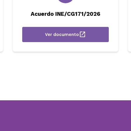
Acuerdo INE/CG171/2026
open_in_new
Ver documento