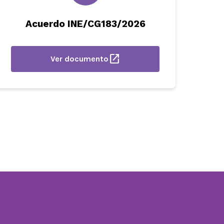
Acuerdo INE/CG183/2026
open_in_new
Ver documento