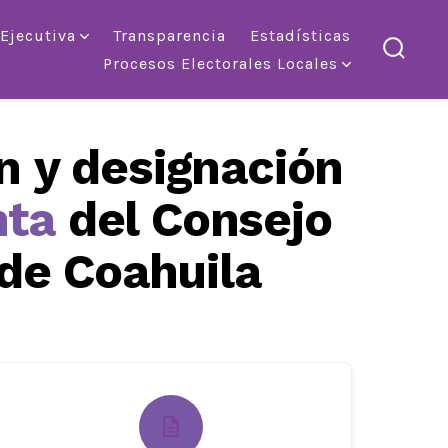
 Ejecutiva
Transparencia
Estadísticas
Procesos Electorales Locales
altern
la
búsqu
n y designación
nta
del Consejo
 de Coahuila
description