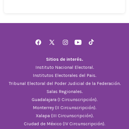
Abrir
Abrir
Abrir
Abrir
Abrir
Facebook
X
Instagram
YouTube
TikTok
Sitios de interés.
en
en
en
en
en
Instituto Nacional Electoral.
una
una
una
una
una
Institutos Electorales del Pais.
nueva
nueva
nueva
nueva
nueva
Tribunal Electoral del Poder Judicial de la Federación.
pestaña
pestaña
pestaña
pestaña
pestaña
Salas Regionales.
Guadalajara (I Circunscripción).
Monterrey (II Circunscripción).
Xalapa (III Circunscripción).
Ciudad de México (IV Circunscripción).