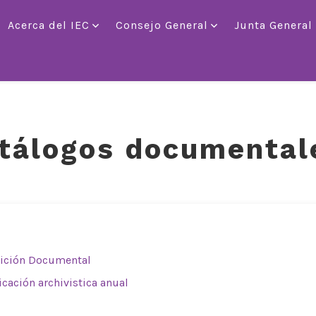
Acerca del IEC
Consejo General
Junta General
tálogos documental
sición Documental
icación archivistica anual