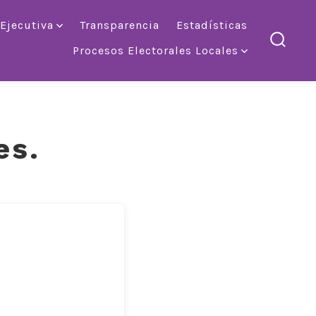
 Ejecutiva
Transparencia
Estadísticas
Procesos Electorales Locales
altern
la
búsqu
es.