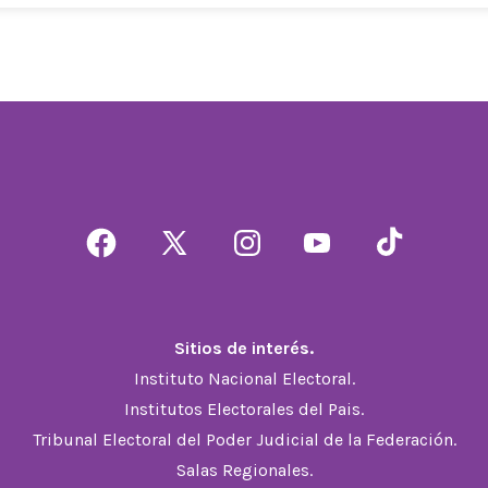
Abrir
Abrir
Abrir
Abrir
Abrir
Facebook
X
Instagram
YouTube
TikTok
en
en
en
en
en
una
una
una
una
una
Sitios de interés.
nueva
nueva
nueva
nueva
nueva
Instituto Nacional Electoral.
pestaña
pestaña
pestaña
pestaña
pestaña
Institutos Electorales del Pais.
Tribunal Electoral del Poder Judicial de la Federación.
Salas Regionales.