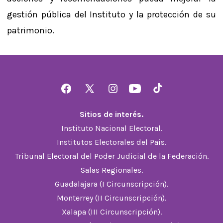
gestión pública del Instituto y la protección de su
patrimonio.
Abrir
Abrir
Abrir
Abrir
Abrir
Facebook
X
Instagram
YouTube
TikTok
Sitios de interés.
en
en
en
en
en
Instituto Nacional Electoral.
una
una
una
una
una
Institutos Electorales del Pais.
nueva
nueva
nueva
nueva
nueva
Tribunal Electoral del Poder Judicial de la Federación.
pestaña
pestaña
pestaña
pestaña
pestaña
Salas Regionales.
Guadalajara (I Circunscripción).
Monterrey (II Circunscripción).
Xalapa (III Circunscripción).